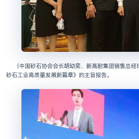
(中国砂石协会会长胡幼奕、新高耐集团销售总经理冯云朋)中国砂石协会会长胡幼奕作题为《绿色创新 低碳发展 谱写
砂石工业高质量发展新篇章》的主旨报告。