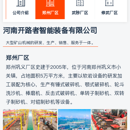
公司介绍
郑州厂区
武陟厂区
修武厂区
新
河南开路者智能装备有限公司
闻
大型矿山机械的研发、生产、销售、服务于一体。
中
郑州厂区
郑州巩义厂区史建于2005年，位于河南郑州巩义市小
心
关镇，占地面积5万平方米，主要以软岩设备的研发加
工装配为核心，生产有锤式破碎机、颚式破碎机、轮斗
服
洗沙机、棒磨机、反击式破碎机、单转子制砂机、双转
子制砂机、对辊制砂机等设备。
务
中