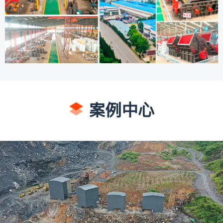
心
联
系
案例中心
我
们
400-
602-
6818