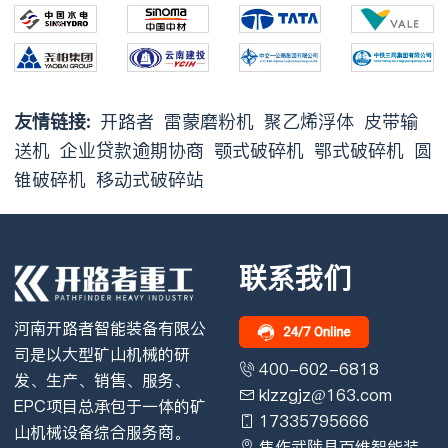
友情链接:
开路者
雷蒙磨粉机
聚乙烯浮体
皮带输
送机
企业贷款逾期协商
颚式破碎机
鄂式破碎机
圆
锥破碎机
移动式破碎站
联系我们
河南开路者智能装备有限公
司是以大型矿山机械的研
400-602-6818
发、生产、销售、服务、
klzzgjz@163.com
EPC项目总承包于一体的矿
17335795666
山机械设备综合服务商。
焦作武陟县百维智能装