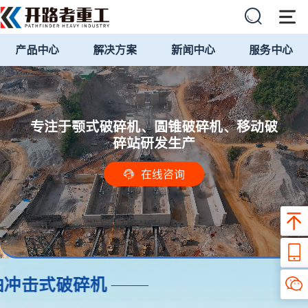
产品中心
解决方案
新闻中心
服务中心
首
页
专注于颚式破碎机、圆锥破碎机、移动破
关
碎站研发生产
在线咨询
于
我
们
VSI系列立轴冲击式破碎机