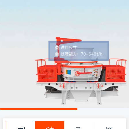
产
只为更好聚合
高容量
品
良好的骨料形状
中
进料尺寸：
心
处理能力：70-640t/h
解
决
方
案